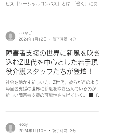
ビス「ソーシャルコンパス」とは 「働く」に関す
る社会課題をビジネスで解決するキャムコムグル
ープの特例子会社 株式会社 綜合キャリアトラスト
（本社：東京都港区浜松町、代表取締役：伊藤
努）...
leopyi_1
2024年1月12日
読了時間: 4分
障害者支援の世界に新風を吹き
込むZ世代を中心とした若手現
役介護スタッフたちが登壇！
社会を動かす新しい力、Z世代。彼らがどのように
障害者支援の世界に新風を吹き込んでいるのか、
新しい障害者支援の可能性を広げていく。 ■『Z
世代と障害者支援』を開催し、アーカイブ公開も
行われる 2023年12月24日 NPO法人
Ubdobe（所在地：東京都世田谷区、代表：岡...
leopyi_1
2024年1月10日
読了時間: 3分