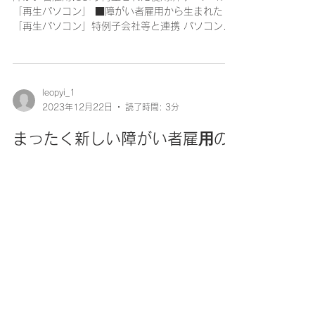
「再生パソコン」 ■障がい者雇用から生まれた
「再生パソコン」特例子会社等と連携 パソコンの
再生処置および販売サイト「PC next」を運営する
関西電力グループの株式会社ポンデテック（所在
地：大阪府大阪市、代表取締役：財津和也）で
は...
leopyi_1
2023年12月22日
読了時間: 3分
まったく新しい障がい者雇⽤の
仕組み、「ソーシャルグッド型
の障がい者雇⽤支援サービス」
を発表
ソーシャルグッド型の障がい者雇⽤⽀援サービス
「⾥海珊瑚プロジェクト」の仕組みについて展
⽰。 ■「ソーシャルグッド型」障がい者雇用支援
サービスとは 障がい者の雇⽤を通じて、現在深刻
な環境問題であるサンゴの保全活動に企業が参画
できる、ソーシャルグッド型の障がい者雇⽤⽀援