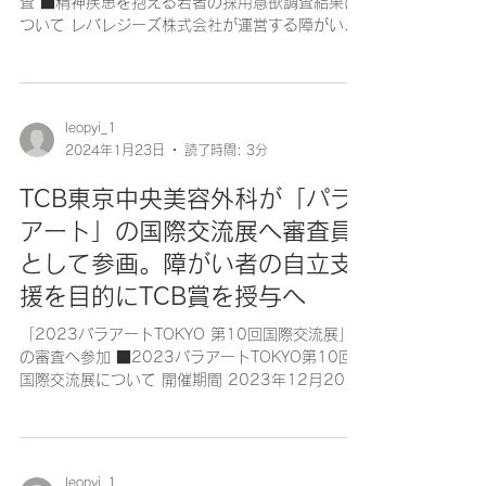
査 ■精神疾患を抱える若者の採用意欲調査結果に
ついて レバレジーズ株式会社が運営する障がい者
就労支援サービス「ワークリア（
https://worklear.jp/ ）」は、中途採用担当者330
名を対象に、精神疾患を抱える若者の採...
leopyi_1
2024年1月23日
読了時間: 3分
TCB東京中央美容外科が「パラ
アート」の国際交流展へ審査員
として参画。障がい者の自立支
援を目的にTCB賞を授与へ
「2023パラアートTOKYO 第10回国際交流展」
の審査へ参加 ■2023パラアートTOKYO第10回
国際交流展について 開催期間 2023年12月20日
(水)～12月24日(日) （受賞式：2023年12月
23日(土)開催） ⽇本全国に109院を展開する美容
クリニック...
leopyi_1