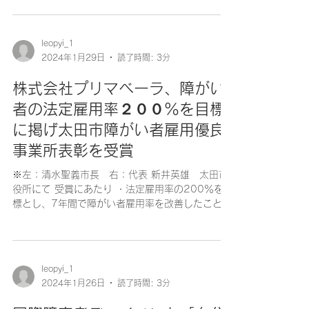
ン及び一般社団法人障がい者雇用支援機構てと
て...
leopyi_1
2024年1月29日
読了時間: 3分
株式会社プリマベーラ、障がい
者の法定雇用率２００％を目標
に掲げ太田市障がい者雇用優良
事業所表彰を受賞
※左：清水聖義市長 右：代表 新井英雄 太田市
役所にて 受賞にあたり ・法定雇用率の200％を目
標とし、7年間で障がい者雇用率を改善したことで
表彰された。 ・健常者も障がい者も待遇・評価に
区別はなく、対等な仲間として雇用し昇給・昇進
し活躍している。...
leopyi_1
2024年1月26日
読了時間: 3分