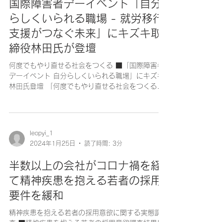
国際障害者デーイベント「自分
らしくいられる職場 - 就労移行
支援がつなぐ未来」にキズキ取
締役林田氏が登壇
何度でもやり直せる社会をつくる ■「国際障害者
デーイベント 自分らしくいられる職場」にキズキ
林田氏登壇 「何度でもやり直せる社会をつくる」
をビジョンに教育・福祉分野で事業を展開する株
式会社キズキ（代表：安田祐輔、本社：東京都渋
谷区）の取締役・林田絵美氏が、2023年12月
4...
leopyi_1
2024年1月25日
読了時間: 3分
半数以上の会社がコロナ禍を経
て精神疾患を抱える若者の採用
要件を緩和
精神疾患を抱える若者の採用意欲に関する実態調