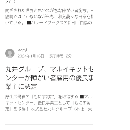
売！
閉ざされた世界と思われがちな障がい者施設。一
筋縄ではいかないながらも、和気藹々な日常を描
いている。 ■パレードブックスの新刊「白鳥のい
る場所 ある障がい者支援施設の物語」 2023年
12月19日（火） パレードブックスは、『白鳥の
いる場所 ある障がい者支援施設の物語』
（著：...
leopyi_1
2024年1月18日
読了時間: 2分
丸井グループ、マルイキットセ
ンターが障がい者雇用の優良事
業主に認定
厚生労働省の「もにす認定」を取得する ■マルイ
キットセンター、優良事業主として「もにす認
定」を取得！ 株式会社丸井グループ（本社：東京
都中野区､代表取締役社長：青井 浩）の特例子会社
で、障がい者雇用の推進を担う株式会社マルイキ
ットセンター（本社埼玉県戸田市、代表取締役社