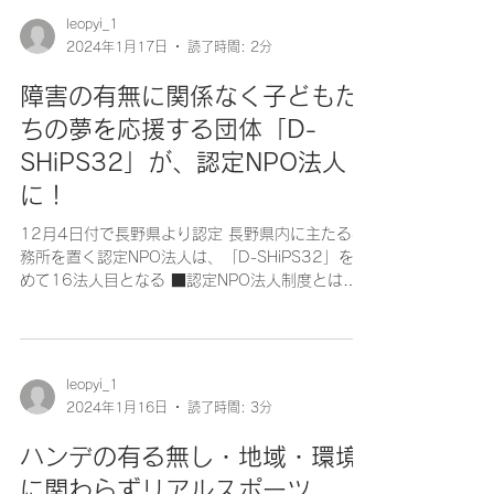
長：...
leopyi_1
2024年1月17日
読了時間: 2分
障害の有無に関係なく子どもた
ちの夢を応援する団体「D-
SHiPS32」が、認定NPO法人
に！
12月4日付で長野県より認定 長野県内に主たる事
務所を置く認定NPO法人は、「D-SHiPS32」を含
めて16法人目となる ■認定NPO法人制度とは、
「D-SHiPS32」が新たに認定される 「障害の有無
に関係なく、子どもたちが夢を持って挑戦できる
精神を育て、当たり前の事が...
leopyi_1
2024年1月16日
読了時間: 3分
ハンデの有る無し・地域・環境
に関わらずリアルスポーツ