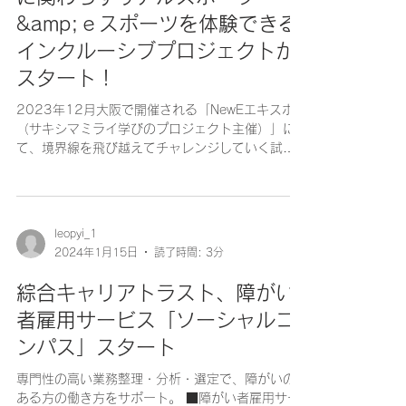
&amp;ｅスポーツを体験できる
インクルーシブプロジェクトが
スタート！
2023年12月大阪で開催される「NewEエキスポ
（サキシマミライ学びのプロジェクト主催）」に
て、境界線を飛び越えてチャレンジしていく試
み。 ■このプロジェクトにて目指すこと 車いすバ
スケやブラインドフットボール、ボッチャ等のパ
ラスポーツと、誰もが参加しやすいeスポーツを
並...
leopyi_1
2024年1月15日
読了時間: 3分
綜合キャリアトラスト、障がい
者雇用サービス「ソーシャルコ
ンパス」スタート
専門性の高い業務整理・分析・選定で、障がいの
ある方の働き方をサポート。 ■障がい者雇用サー