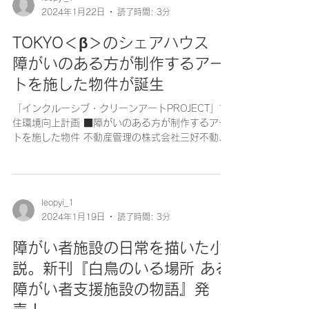
2024年1月22日
読了時間: 3分
TOKYO＜β＞のシェアハウス
障がいのある方が制作するアー
トを施した物件が誕生
「インクルーシブ・クリーンアートPROJECT」で
住環境向上計画 ■障がいのある方が制作するアー
トを施した物件 不動産管理の株式会社三好不動産
＜福岡市：代表取締役社長三好修＞と VALT
JAPAN 株式会社＜東京都千代田区：代表取締役小
野貴也＞は三好不動産が運営する...
leopyi_1
2024年1月19日
読了時間: 3分
障がい者施設の日常を描いた小
説。新刊『白鳥のいる場所 ある
障がい者支援施設の物語』発