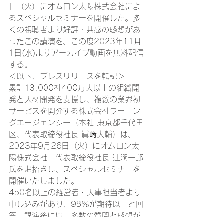
日（火）にオムロン太陽株式会社によ
るスペシャルセミナーを開催した。多
くの視聴者より好評・共感の感想があ
ったこの講演を、この度2023年11月
1日(水)よりアーカイブ動画を無料配信
する。 
＜以下、プレスリリースを転記＞ 
累計13,000社400万人以上の組織開
発と人材開発を支援し、複数の業界初
サービスを開発する株式会社ラーニン
グエージェンシー（本社 東京都千代田
区、代表取締役社長 眞﨑大輔）は、
2023年9月26日（火）にオムロン太
陽株式会社　代表取締役社長 辻󠄀潤一郎
氏をお招きし、スペシャルセミナーを
開催いたしました。 
450名以上の経営者・人事担当者より
申し込みがあり、98％が期待以上と回
答。講演後には、多数の質問と感想が