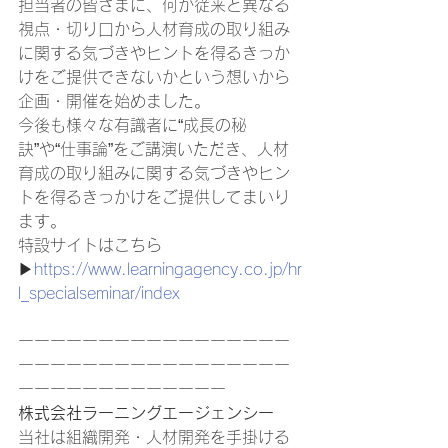
担当者の皆さまに、何か従来と異なる
視点・切り口から人材育成の取り組み
に関する気づきやヒントを得るきっか
けをご提供できないかという想いから
企画・開催を始めました。 
今後も様々な有識者に“成長の秘
訣”や“仕事論”をご講演いただき、人材
育成の取り組みに関する気づきやヒン
トを得るきっかけをご提供してまいり
ます。 
特設サイトはこちら
▶
https://www.learningagency.co.jp/hr
l_specialseminar/index
ーーーーーーーーーーーーーーーーー
ーーーーーーーーーーーーーーーーー
ーーーーーーーーーーーーー 
株式会社ラーニングエージェンシー　
当社は組織開発・人材開発を手掛ける