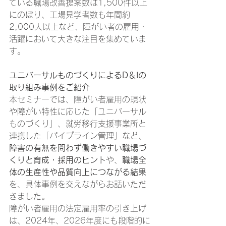
ている職場改善提案数は1,500件以上
にのぼり、工場見学者数も年間約
2,000人以上など、障がい者の雇用・
活躍において大きな注目を集めていま
す。 
ユニバーサルものづくりによるD＆Iの
取り組み事例をご紹介
本セミナーでは、障がい者雇用の現状
や障がい特性に応じた「ユニバーサル
ものづくり」、就労移行支援事業所と
連携した「パイプライン管理」など、
障害の有無を問わず働きやすい職場づ
くりと育成・採用のヒント
や、
職場全
体の生産性や品質向上につながる結果
を、具体事例を交えながらお話いただ
きました。 
障がい者雇用の法定雇用率の引き上げ
は、2024年、2026年度にも段階的に