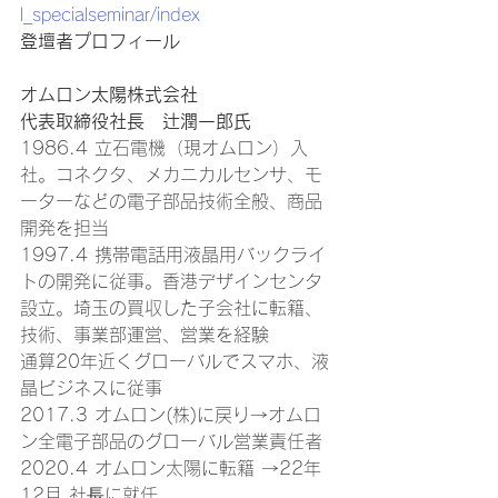
l_specialseminar/index
登壇者プロフィール
オムロン太陽株式会社
代表取締役社長　辻󠄀潤一郎氏
1986.4 立石電機（現オムロン）入
社。コネクタ、メカニカルセンサ、モ
ーターなどの電子部品技術全般、商品
開発を担当 
1997.4 携帯電話用液晶用バックライ
トの開発に従事。香港デザインセンタ
設立。埼玉の買収した子会社に転籍、
技術、事業部運営、営業を経験 
通算20年近くグローバルでスマホ、液
晶ビジネスに従事 
2017.3 オムロン(株)に戻り→オムロ
ン全電子部品のグローバル営業責任者 
2020.4 オムロン太陽に転籍 →22年
12月 社⾧に就任 