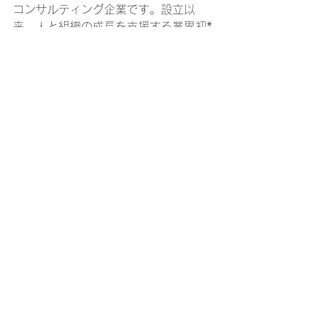
コンサルティング企業です。設立以
来、人と組織の成長を支援する業界初*
の特許取得込のサービスを多数開発・
提供。「LEARNING」の可能性を探求
し続け、「人と組織の未来創り」を真
にリードできる伴走者、ラーニングコ
アパートナー®として、お客様に長く貢
献してまいります。 
〈主なサービス〉 
定額制集合研修「
Biz CAMPUS 
Basic
®」／ライブオンライン研修
「
Biz CAMPUS Live
®」／ビジネスス
キル学習アプリ「
Mobile 
Knowledge
®」／転職支援サービス
「
Biz JOURNEY
®」／１0万人以上が
受検するビジネススキル診断テスト 
「
Biz SCORE Basic
®」 
*Biz CAMPUS Basic、Mobile 
Knowledge（For Freshers）は当社が