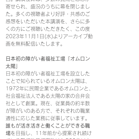
寄せられ、盛況のうちに幕を閉じまし
た。多くの視聴者より好評・共感のご
感想をいただいた本講演を、さらに多
くの方にご視聴いただきたく、この度
2023年11月1日(水)よりアーカイブ動
画を無料配信いたします。 
日本初の障がい者福祉工場「オムロン
太陽」
日本初の障がい者福祉工場を設立した
ことで知られているオムロン太陽は、
1972年に民間企業であるオムロンと、
社会福祉法人である太陽の家の合弁会
社として創業。現在、従業員の約半数
が障がいのある方で、それぞれの職業
適性に応じた業務に従事しています。
誰もが活き活きと働くことができる職
場
を目指し、11年前から提案され続け