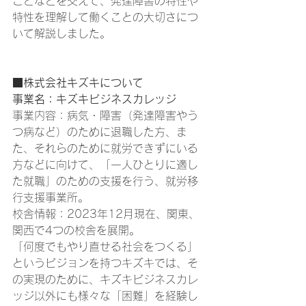
ことなどを交えて、発達障害の特性や
特性を理解して働くことの大切さにつ
いて解説しました。 
■株式会社キズキについて
事業名：キズキビジネスカレッジ
事業内容：病気・障害（発達障害やう
つ病など）のために退職した方、ま
た、それらのために就労できずにいる
方などに向けて、「一人ひとりに適し
た就職」のための支援を行う、就労移
行支援事業所。
校舎情報：2023年12月現在、関東、
関西で4つの校舎を展開。
「何度でもやり直せる社会をつくる」
というビジョンを持つキズキでは、そ
の実現のために、キズキビジネスカレ
ッジ以外にも様々な「困難」を経験し