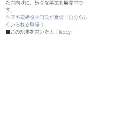
た方向けに、様々な事業を展開中で
す。 
キズキ取締役林田氏が登壇「自分らし
くいられる職場 」
■この記事を書いた人：leopyi 
フリーランスのライターで様々なジャ
ンルのライティングを行っているが、 
中でも趣味にもしているゲームに関す
ることが得意ジャンル。 
ここでは障がいを持っていても真剣に
頑張っている人たちの姿を伝えたい。
新着ニュース