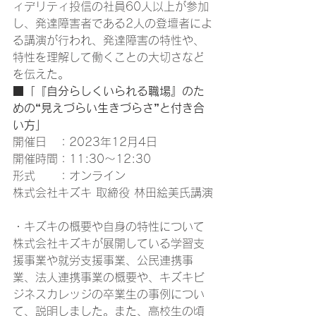
ィデリティ投信の社員60人以上が参加
し、発達障害者である2人の登壇者によ
る講演が行われ、発達障害の特性や、
特性を理解して働くことの大切さなど
を伝えた。 
■「『自分らしくいられる職場』のた
めの“見えづらい生きづらさ”と付き合
い方」
開催日　：2023年12月4日
開催時間：11:30〜12:30
形式　　：オンライン
株式会社キズキ 取締役 林田絵美氏講演
・キズキの概要や自身の特性について
株式会社キズキが展開している学習支
援事業や就労支援事業、公民連携事
業、法人連携事業の概要や、キズキビ
ジネスカレッジの卒業生の事例につい
て、説明しました。また、高校生の頃