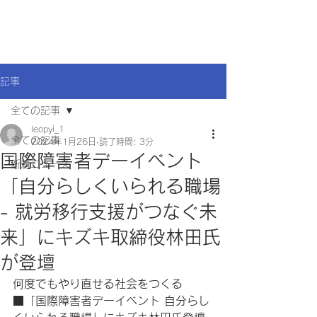
記事
全ての記事
leopyi_1
全ての記事
2024年1月26日
読了時間: 3分
国際障害者デーイベント
新着ニュース
「自分らしくいられる職場
- 就労移行支援がつなぐ未
来」にキズキ取締役林田氏
が登壇
何度でもやり直せる社会をつくる
■「国際障害者デーイベント 自分らし