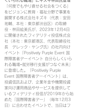
くいられる職場」にキズキ林田氏登壇
「何度でもやり直せる社会をつくる」
をビジョンに教育・福祉分野で事業を
展開する株式会社キズキ（代表：安田
祐輔、本社：東京都渋谷区）の取締
役・林田絵美氏が、2023年12月4日
に開催されたフィデリティ投信株式会
社（本社：東京都港区、代表取締役社
長　デレック・ヤング氏）の社内向け
イベント「Positively Purple Event 国
際障害者デーイベント 自分らしくいら
れる職場−就労移行支援がつなぐ未来」
に登壇した。「Positively Purple 
Event 国際障害者デーイベント」は、
投資信託および、企業年金や機関投資
家向け運用商品やサービスを提供して
いるフィデリティ投信が2019年から始
めた「国際障害者デー」（毎年12月3
日）に合わせたイベントで、当日はフ