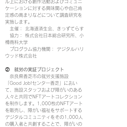
ル上における創作活動およびコミュニ
ケーションに対する興味関心や自己肯
定感の高まりなどについて調査研究を
実施します。
　主催： 北海道済生会、きっずてらす
　協力： 株式会社日本総合研究所、小
樽商科大学
　プログラム協力機関： デジタルハリ
ウッド株式会社
②　就労の実証プロジェクト
　奈良県香芝市の就労支援施設
「Good Job!センター香芝」におい
て、施設スタッフおよび障がいのある
人々と共同でNFTアートコレクション
を制作します。1,000枚のNFTアート
を販売し、障がい福祉をサポートする
デジタルコミュニティをその1,000人
の購入者と共創することで、障がいの