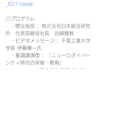
_621/detail/
〇プログラム
　・開会挨拶： 株式会社日本総合研究
所　代表取締役社長　谷崎勝教
　・ビデオメッセージ： 千葉工業大学
学長 伊藤穰一氏
　・基調講演①： 「ニューロダイバー
シティ時代の保育・教育」
　　　　　　ナチュラルスマイルジャ
パン株式会社 代表取締役（まちの保育
園・こども園 代表）
　　　　　　ニューロダイバーシティ
株式会社 代表取締役　松本理寿輝氏
　・パネルディスカッション①： 
「web3と繋がる新たな発達支援とは」
　　　　　　株式会社日本総合研究
所　木村智行
　　　　　　V-RANGERS PTE.LTD. 