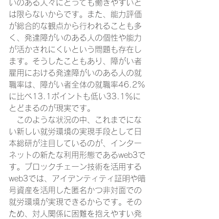
いのある人々にとっても働きやすいと
は限らないからです。また、能力評価
が総合的な観点から行われることも多
く、発達障がいのある人の個性や能力
が活かされにくいという問題も存在し
ます。そうしたこともあり、障がい者
雇用における発達障がいのある人の就
職率は、障がい者全体の就職率46.2%
に比べ13.1ポイントも低い33.1％に
とどまるのが現実です。
　このような状況の中、これまでにな
い新しい就労環境の実現手段として日
本総研が注目しているのが、インター
ネットの新たな利用形態であるweb3で
す。ブロックチェーン技術を活用する
web3では、アイデンティティ証明や暗
号資産を活用した匿名かつ非対面での
就労環境が実現できるからです。その
ため、対人関係に困難を抱えやすい発