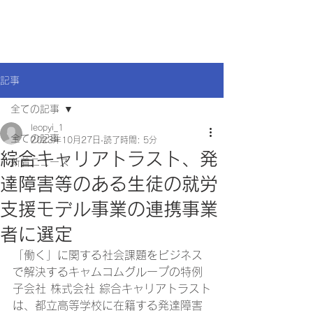
記事
全ての記事
leopyi_1
全ての記事
2023年10月27日
読了時間: 5分
綜合キャリアトラスト、発
新着ニュース
達障害等のある生徒の就労
支援モデル事業の連携事業
者に選定
「働く」に関する社会課題をビジネス
で解決するキャムコムグループの特例
子会社 株式会社 綜合キャリアトラスト
は、都立高等学校に在籍する発達障害