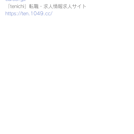
「tenichi」転職・求人情報求人サイト 
https://ten.1049.cc/
「バイトレ」短期・単発求人サイト 
https://www.81100.jp/
「インタツアー」インタビューからは
じまるリレーション採用®プラットフォ
ーム 
https://intetour.co.jp/
「インタツアーメディア」就活情報収
集サイト 
https://intetour.jp/media/
「海外人材タイムス」外国人採用向け
情報サイト 
https://kjtimes.jp/
「みんなのトクギ」特定技能外国人に
特化した求人・求職ナビサイト 
https://minnano-tokugi.com/
「ロジパレジャーナル」物流業界向け
情報サイト 
https://logipalette.jp/journal/category/
trend/