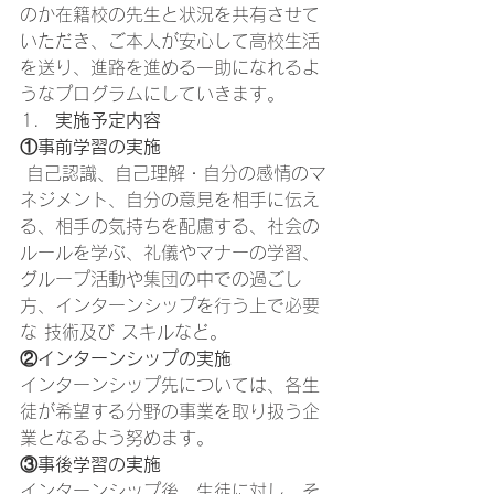
のか在籍校の先生と状況を共有させて
いただき、ご本人が安心して高校生活
を送り、進路を進める一助になれるよ
うなプログラムにしていきます。 
実施予定内容
①事前学習の実施
 自己認識、自己理解・自分の感情のマ
ネジメント、自分の意見を相手に伝え
る、相手の気持ちを配慮する、社会の
ルールを学ぶ、礼儀やマナーの学習、
グループ活動や集団の中での過ごし
方、インターンシップを行う上で必要
な 技術及び スキルなど。 
②インターンシップの実施
インターンシップ先については、各生
徒が希望する分野の事業を取り扱う企
業となるよう努めます。 
③事後学習の実施
インターンシップ後、生徒に対し、そ