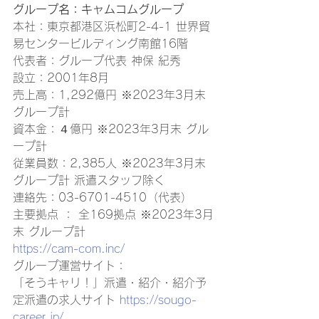
グループ名：キャムコムグループ
本社：東京都港区浜松町2-4-1 世界貿
易センタービルディング南館16階 
代表者：グループ代表 神保 紀秀 
設立：2001年8月 
売上高：1,292億円 ※2023年3月末 
グループ計 
資本金：４億円 ※2023年3月末 グル
ープ計 
従業員数：2,385人 ※2023年3月末 
グループ計 派遣スタッフ除く 
連絡先：03-6701-4510（代表） 
主要拠点 ： 全169拠点 ※2023年3月
末 グループ計 
https://cam-com.inc/
グループ運営サイト： 
「そうキャリ！」派遣・紹介・紹介予
定派遣の求人サイト 
https://sougo-
career.jp/