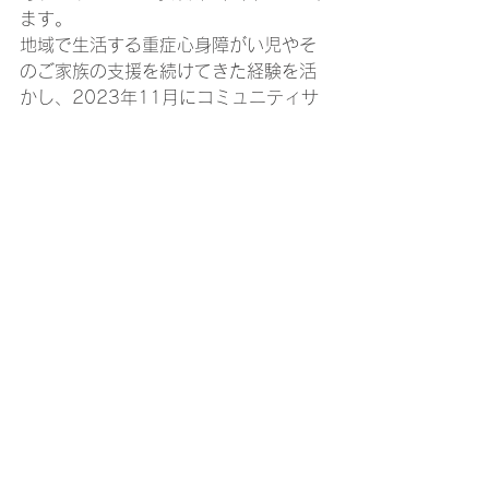
ます。 
地域で生活する重症心身障がい児やそ
のご家族の支援を続けてきた経験を活
かし、2023年11月にコミュニティサ
ロンをリリースして運営していきま
す。 
障がいを持ったお子様やそのご家族、
ごきょうだいが安心して暮らしやすい
環境、子育てしやすい環境、楽しいこ
とに参加できる環境づくりを進めてい
きます。 
【団体概要】 
団体名：特定非営利活動法人EPO 
所在地：東京都江戸川区篠崎町7-21-
16 
　　　　　　アルファグランデ篠崎弐
番街2F 