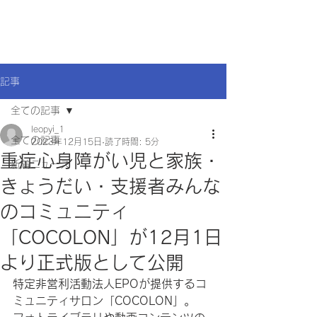
記事
全ての記事
leopyi_1
全ての記事
2023年12月15日
読了時間: 5分
重症心身障がい児と家族・
新着ニュース
きょうだい・支援者みんな
のコミュニティ
「COCOLON」が12月1日
より正式版として公開
特定非営利活動法人EPOが提供するコ
ミュニティサロン「COCOLON」。