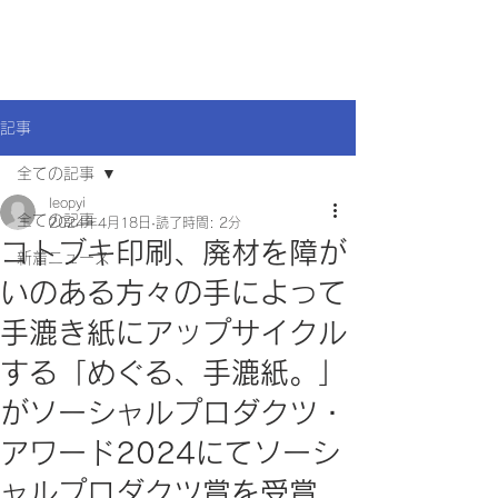
記事
全ての記事
leopyi
全ての記事
2024年4月18日
読了時間: 2分
コトブキ印刷、廃材を障が
新着ニュース
いのある方々の手によって
手漉き紙にアップサイクル
する「めぐる、手漉紙。」
がソーシャルプロダクツ・
アワード2024にてソーシ
ャルプロダクツ賞を受賞