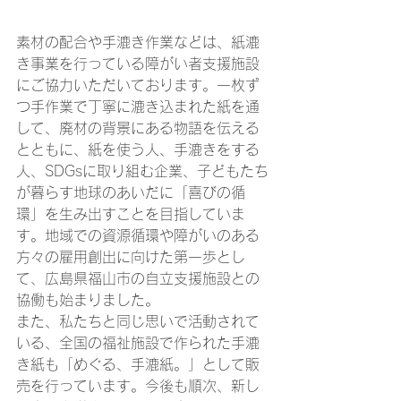
素材の配合や手漉き作業などは、紙漉
き事業を行っている障がい者支援施設
にご協力いただいております。一枚ず
つ手作業で丁寧に漉き込まれた紙を通
して、廃材の背景にある物語を伝える
とともに、紙を使う人、手漉きをする
人、SDGsに取り組む企業、子どもたち
が暮らす地球のあいだに「喜びの循
環」を生み出すことを目指していま
す。地域での資源循環や障がいのある
方々の雇用創出に向けた第一歩とし
て、広島県福山市の自立支援施設との
協働も始まりました。
また、私たちと同じ思いで活動されて
いる、全国の福祉施設で作られた手漉
き紙も「めぐる、手漉紙。」として販
売を行っています。今後も順次、新し