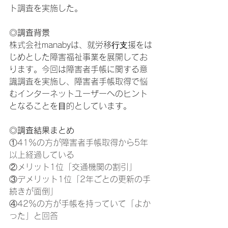
ト調査を実施した。
◎
調査背景
株式会社manabyは、就労移⾏⽀援をは
じめとした障害福祉事業を展開してお
ります。今回は障害者手帳に関する意
識調査を実施し、障害者手帳取得で悩
むインターネットユーザーへのヒント
となることを⽬的としています。
◎
調査結果まとめ
①41％の方が障害者手帳取得から5年
以上経過している
②メリット1位「交通機関の割引」
③デメリット1位「2年ごとの更新の手
続きが面倒」
④42％の方が手帳を持っていて「よか
った」と回答