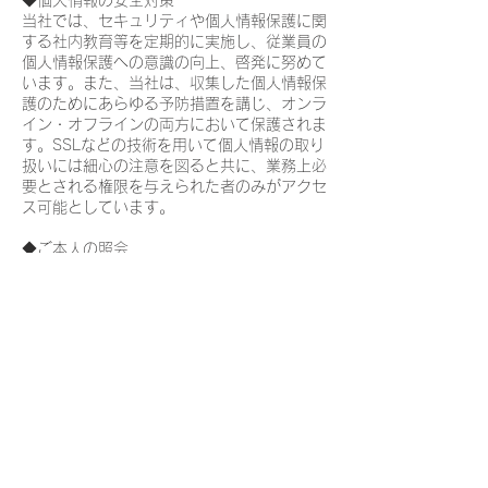
◆個人情報の安全対策
当社では、セキュリティや個人情報保護に関
する社内教育等を定期的に実施し、従業員の
個人情報保護への意識の向上、啓発に努めて
います。また、当社は、収集した個人情報保
護のためにあらゆる予防措置を講じ、オンラ
イン・オフラインの両方において保護されま
す。SSLなどの技術を用いて個人情報の取り
扱いには細心の注意を図ると共に、業務上必
要とされる権限を与えられた者のみがアクセ
ス可能としています。
◆ご本人の照会
お客さまがご本人の個人情報の照会・修正・
削除などをご希望される場合には、ご本人で
あることを確認の上、対応させていただきま
す。
◆法令、規範の遵守と見直し
当社は、保有する個人情報に関して適用され
る日本の法令、その他規範を遵守するととも
に、本ポリシーの内容を適宜見直し、その改
善に努めます。