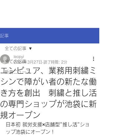
記事
全ての記事
leopyi
全ての記事
2024年3月27日
読了時間: 2分
エンピュア、業務用刺繍ミ
新着ニュース
シンで障がい者の新たな働
き方を創出 刺繍と推し活
の専門ショップが池袋に新
規オープン
日本初 就労支援×店舗型"推し活"ショ
ップ池袋にオープン！