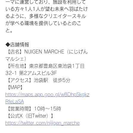
ーマに運営しており、施設を利用して
いる方々1人1人が望む未来へ羽ばたけ
るように、多様なクリエイタースキル
が学べる環境を提供しているとのこ
と。
◆店舗情報
【店名】NIJIGEN MARCHE（にじげん
マルシェ）
【所在地】東京都豊島区東池袋1丁目
32-1 第2アムスビル3F
【アクセス】池袋駅　徒歩5分
【MAP】
https://maps.app.goo.gl/w8DhpSkgkz
RfeLaSA
【営業時間】10時〜15時
【公式X（旧Twitter）】
https://twitter.com/nijigen_marche