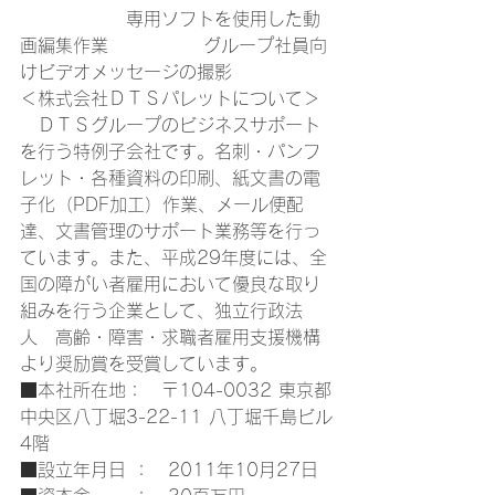
　　　　　　専用ソフトを使用した動
画編集作業　　　　　 グループ社員向
けビデオメッセージの撮影 
＜株式会社ＤＴＳパレットについて＞ 
　ＤＴＳグループのビジネスサポート
を行う特例子会社です。名刺・パンフ
レット・各種資料の印刷、紙文書の電
子化（PDF加工）作業、メール便配
達、文書管理のサポート業務等を行っ
ています。また、平成29年度には、全
国の障がい者雇用において優良な取り
組みを行う企業として、独立行政法
人　高齢・障害・求職者雇用支援機構
より奨励賞を受賞しています。 
■本社所在地：　〒104-0032 東京都
中央区八丁堀3-22-11 八丁堀千島ビル
4階 
■設立年月日 ：　2011年10月27日 