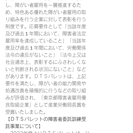
し、障がい者雇用を一層推進するた
め、特色ある優れた障がい者雇用の取
り組みを行う企業に対して表彰を行う
制度です。応募要件として「当該年度
及び過去１年間において、障害者法定
雇用率を達成していること」「当該年
度及び過去１年間において、労働関係
法令の違反がないこと」「法令上又は
社会通念上、表彰するにふさわしくな
いと判断される状況にないこと」など
があります。ＤＴＳパレットは、上記
要件を満たし、障がい者の能力開発や
処遇改善を積極的に行うなどの取り組
みが評価され、「東京都障害者雇用優
良取組企業」として産業労働局長賞を
受賞いたしました。 
【ＤＴＳパレットの障害者委託訓練受
託事業について】