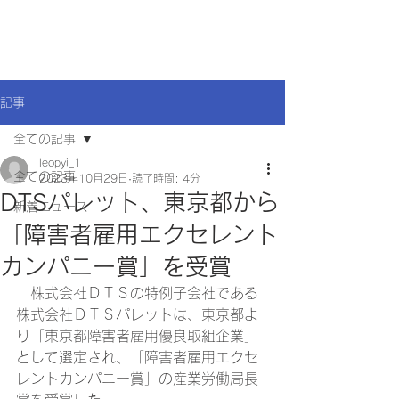
記事
全ての記事
leopyi_1
全ての記事
2023年10月29日
読了時間: 4分
DTSパレット、東京都から
新着ニュース
「障害者雇用エクセレント
カンパニー賞」を受賞
　株式会社ＤＴＳの特例子会社である
株式会社ＤＴＳパレットは、東京都よ
り「東京都障害者雇用優良取組企業」
として選定され、「障害者雇用エクセ
レントカンパニー賞」の産業労働局長