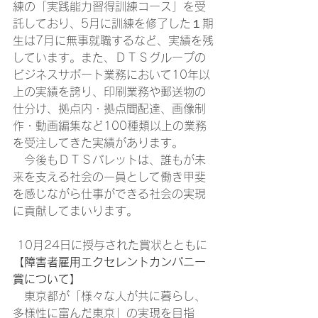
練の「実践能力習得訓練コース」を受
託しており、5月に訓練を修了した１期
生は7月に無事就職するなど、実績を残
しています。また、ＤＴＳグループの
ビジネスサポート業務において10年以
上の実績を誇り、印刷業務や郵送物の
仕分け、拠点内・拠点間配達、画像制
作・動画編集など100種類以上の業務
を受注してきた実績があります。
　今後もＤＴＳパレットは、誰もが未
来を支える社会の一員として働き甲斐
を感じながら仕事ができる社会の実現
に貢献してまいります。 
 10月24日に授与された賞状とともに 
【障害者雇用エクセレントカンパニー
賞について】
　東京都が「様々な人が共に暮らし、
多様性に富んだ東京」の実現を目指