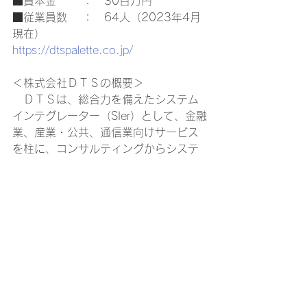
■資本金　　 ：　30百万円 
■従業員数　 ：　64人（2023年4月
現在） 
https://dtspalette.co.jp/
＜株式会社ＤＴＳの概要＞ 
　ＤＴＳは、総合力を備えたシステム
インテグレーター（SIer）として、金融
業、産業・公共、通信業向けサービス
を柱に、コンサルティングからシステ
ム設計・開発、基盤構築・運用までを
ワンストップで提供します。 
　また、ＤＴＳグループは、システム
に関わるさまざまな専門性を活かした
付加価値の高いサービスを提供しま
す。 
https://www.dts.co.jp/
本社所在地：〒104-0032 東京都中央
区八丁堀 2-23-1 エンパイヤビル 